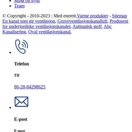
Miljø og trygt
Team
© Copyright - 2010-2023 : Med enerett.
Varme produkter
-
Sitemap
En kanal som gir ventilasjon
,
Gruveventilasjonskanalluft
,
Produsent
for underjordiske ventilasjonskanaler
,
Antistatisk stoff
,
Abc
Kanalisering
,
Oval ventilasjonskanal
,
Telefon
Tlf
86-28-84298625
E-post
E-post