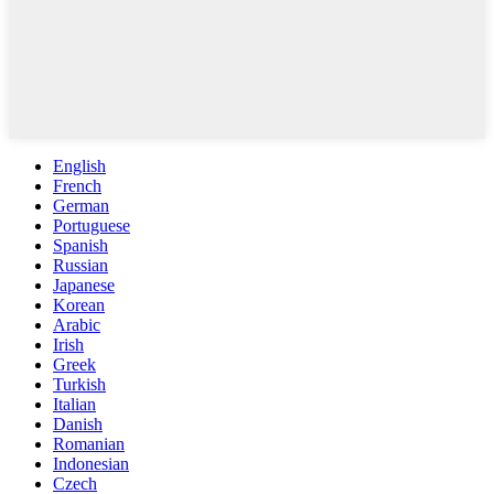
English
French
German
Portuguese
Spanish
Russian
Japanese
Korean
Arabic
Irish
Greek
Turkish
Italian
Danish
Romanian
Indonesian
Czech