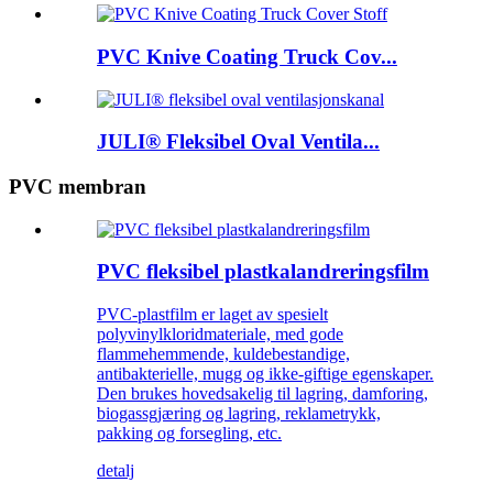
PVC Knive Coating Truck Cov...
JULI® Fleksibel Oval Ventila...
PVC membran
PVC fleksibel plastkalandreringsfilm
PVC-plastfilm er laget av spesielt
polyvinylkloridmateriale, med gode
flammehemmende, kuldebestandige,
antibakterielle, mugg og ikke-giftige egenskaper.
Den brukes hovedsakelig til lagring, damforing,
biogassgjæring og lagring, reklametrykk,
pakking og forsegling, etc.
detalj