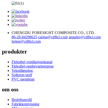
CHENGDU FORESIGHT COMPOSITE CO., LTD.
86-28-84298625
carina@cdfhcl.com
annalee@cdfhcl.com
lujing@cdfhcl.com
produkter
Fleksibel ventilasjonskanal
Fleksibel oppbevaringspose
Tekstilløsning
Solkrem stoff
PVC membran
om oss
Bedriftsprofil
Fabrikkomvisning