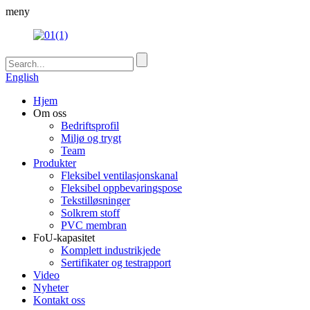
meny
English
Hjem
Om oss
Bedriftsprofil
Miljø og trygt
Team
Produkter
Fleksibel ventilasjonskanal
Fleksibel oppbevaringspose
Tekstilløsninger
Solkrem stoff
PVC membran
FoU-kapasitet
Komplett industrikjede
Sertifikater og testrapport
Video
Nyheter
Kontakt oss